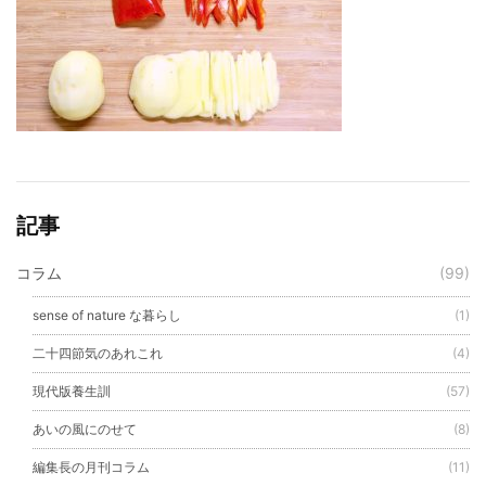
記事
コラム
(99)
sense of nature な暮らし
(1)
二十四節気のあれこれ
(4)
現代版養生訓
(57)
あいの風にのせて
(8)
編集長の月刊コラム
(11)