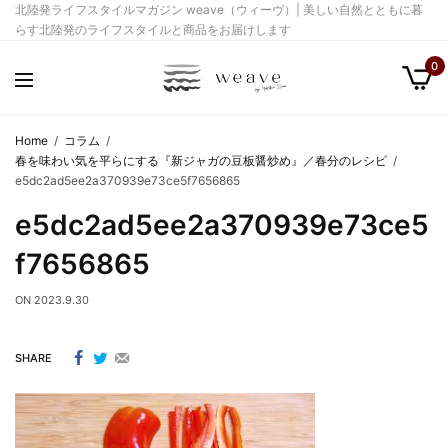
北陸発ライフスタイルマガジン weave（ウィーヴ）| 美しい自然とともに暮
らす北陸発のライフスタイルと商品をお届けします
0
Home
コラム
春を味わい気を平らにする『新ジャガの豆板醤炒め』／春分のレシピ
e5dc2ad5ee2a370939e73ce5f7656865
e5dc2ad5ee2a370939e73ce5
f7656865
ON
2023.9.30
SHARE