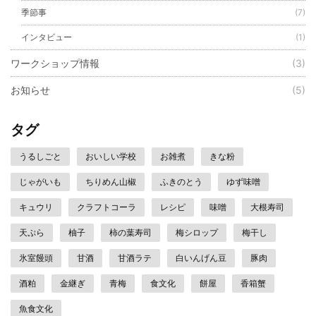
季節事
(7)
インタビュー
(1)
ワークショップ情報
(3)
お知らせ
(5)
タグ
うるしごと
おいしい学校
お雑煮
きな粉
じゃがいも
ちりめん山椒
ふきのとう
ゆず味噌
キュウリ
クラフトコーラ
レシピ
味噌
大根寿司
天ぷら
柚子
柿の葉寿司
梅シロップ
梅干し
氷室饅頭
甘酒
甘酒ラテ
白いんげん豆
豚肉
酒粕
金継ぎ
青梅
食文化
餅屋
香箱蟹
魚食文化