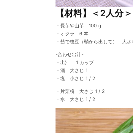
【材料】＜2人分＞
・長芋や山芋 100 g
・オクラ 6 本
・茹で枝豆（鞘から出して） 大さじ
-合わせ出汁-
・出汁 1 カップ
・酒 大さじ 1
・塩 小さじ 1 / 2
・片栗粉 大さじ 1 / 2
・水 大さじ 1 / 2