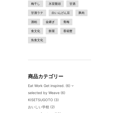
梅干し
氷室饅頭
甘酒
甘酒ラテ
白いんげん豆
豚肉
酒粕
金継ぎ
青梅
食文化
餅屋
香箱蟹
魚食文化
商品カテゴリー
Eat Work Get inspired.
(6)
selected by Weave
(6)
KISETSUGOTO
(3)
おいしい学校
(2)