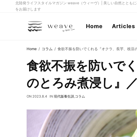
北陸発ライフスタイルマガジン weave（ウィーヴ）| 美しい自然とと
をお届けします
Home
Articles
Home
コラム
食欲不振を防いでくれる『オクラ、長芋、枝豆
食欲不振を防いで
のとろみ煮浸し』
ON
2023.8.4
IN
現代版養生訓
,
コラム