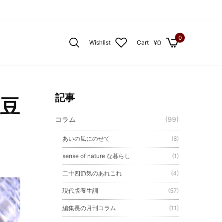
0
¥
0
Wishlist
Cart
記事
豆
コラム
(99)
あいの風にのせて
(8)
sense of nature な暮らし
(1)
二十四節気のあれこれ
(4)
現代版養生訓
(57)
編集長の月刊コラム
(11)