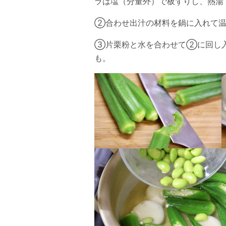
ラは塩（分量外）で板ずりし、熱湯
②合わせ出汁の材料を鍋に入れて温
③片栗粉と水を合わせて②に回し入
も。