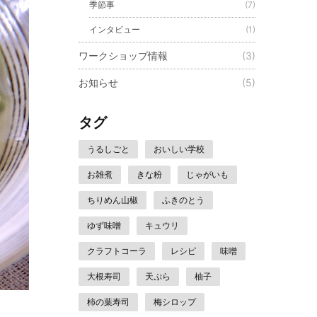
季節事
(7)
インタビュー
(1)
ワークショップ情報
(3)
お知らせ
(5)
タグ
うるしごと
おいしい学校
お雑煮
きな粉
じゃがいも
ちりめん山椒
ふきのとう
ゆず味噌
キュウリ
クラフトコーラ
レシピ
味噌
大根寿司
天ぷら
柚子
柿の葉寿司
梅シロップ