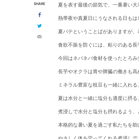
SHARE
夏を表す最後の節気で、一番暑い大
熱帯夜や真夏日にうなされる日もは
夏バテということばがありますが、
食欲不振を防ぐには、粘りのある長
今回はネバネバ食材を使ったとろみ
長芋やオクラは胃や脾臓の働きも高
ミネラル豊富な枝豆も一緒に入れる
夏は水分と一緒に塩分も適度に摂る
煮浸しで水分と塩分も摂れるよう、
本格的な暑い夏を過ごす私たちを助
やさしく体を労ってくれる煮浸しで