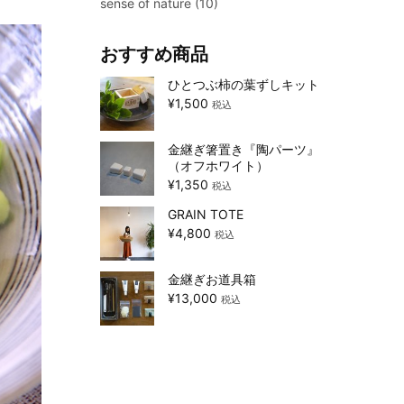
sense of nature
(10)
おすすめ商品
ひとつぶ柿の葉ずしキット
¥
1,500
税込
金継ぎ箸置き『陶パーツ』
（オフホワイト）
¥
1,350
税込
GRAIN TOTE
¥
4,800
税込
金継ぎお道具箱
¥
13,000
税込