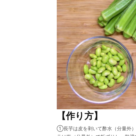
【作り方】
①長芋は皮を剥いて酢水（分量外）