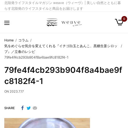
北陸発ライフスタイルマガジン weave（ウィーヴ）| 美しい自然とともに暮
らす北陸発のライフスタイルと商品をお届けします
0
Home
コラム
気をめぐらせ気分を変えてくれる『イチゴ白玉とあんこ、黒糖生姜シロッ
プ』／立春のレシピ
79fe4f4cb293b904f8a4bae9fc8182f4-1
79fe4f4cb293b904f8a4bae9f
c8182f4-1
ON
2023.7.17
SHARE