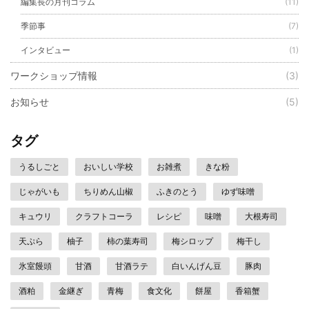
編集長の月刊コラム
(11)
季節事
(7)
インタビュー
(1)
ワークショップ情報
(3)
お知らせ
(5)
タグ
うるしごと
おいしい学校
お雑煮
きな粉
じゃがいも
ちりめん山椒
ふきのとう
ゆず味噌
キュウリ
クラフトコーラ
レシピ
味噌
大根寿司
天ぷら
柚子
柿の葉寿司
梅シロップ
梅干し
氷室饅頭
甘酒
甘酒ラテ
白いんげん豆
豚肉
酒粕
金継ぎ
青梅
食文化
餅屋
香箱蟹