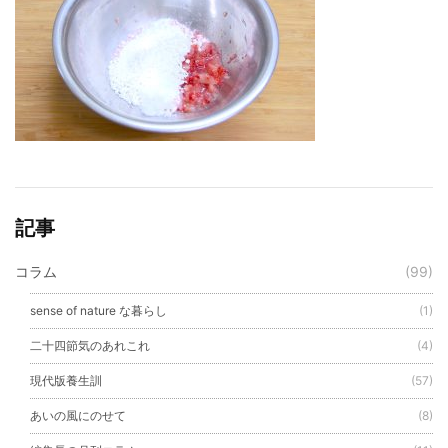
記事
コラム
(99)
sense of nature な暮らし
(1)
二十四節気のあれこれ
(4)
現代版養生訓
(57)
あいの風にのせて
(8)