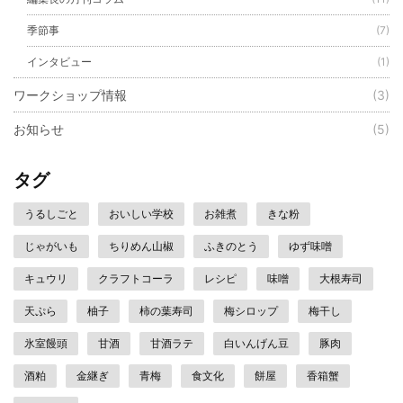
季節事
(7)
インタビュー
(1)
ワークショップ情報
(3)
お知らせ
(5)
タグ
うるしごと
おいしい学校
お雑煮
きな粉
じゃがいも
ちりめん山椒
ふきのとう
ゆず味噌
キュウリ
クラフトコーラ
レシピ
味噌
大根寿司
天ぷら
柚子
柿の葉寿司
梅シロップ
梅干し
氷室饅頭
甘酒
甘酒ラテ
白いんげん豆
豚肉
酒粕
金継ぎ
青梅
食文化
餅屋
香箱蟹