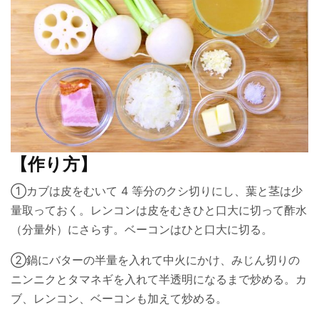
【作り方】
①カブは皮をむいて 4 等分のクシ切りにし、葉と茎は少
量取っておく。レンコンは皮をむきひと口大に切って酢水
（分量外）にさらす。ベーコンはひと口大に切る。
②鍋にバターの半量を入れて中火にかけ、みじん切りの
ニンニクとタマネギを入れて半透明になるまで炒める。カ
ブ、レンコン、ベーコンも加えて炒める。