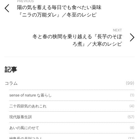
PREVIOUS
陽の気を蓄える毎日でも食べたい薬味
『ニラの万能ダレ』／冬至のレシピ
NEXT
冬と春の狭間を乗り越える『長芋のそぼ
ろ煮』／大寒のレシピ
記事
コラム
(99)
sense of nature な暮らし
(1)
二十四節気のあれこれ
(4)
現代版養生訓
(57)
あいの風にのせて
(8)
編集長の月刊コラム
(11)