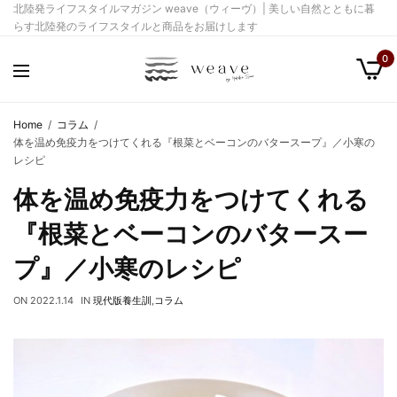
北陸発ライフスタイルマガジン weave（ウィーヴ）| 美しい自然とともに暮
らす北陸発のライフスタイルと商品をお届けします
0
Home
コラム
体を温め免疫力をつけてくれる『根菜とベーコンのバタースープ』／小寒の
レシピ
体を温め免疫力をつけてくれる
『根菜とベーコンのバタースー
プ』／小寒のレシピ
ON
2022.1.14
IN
現代版養生訓
,
コラム