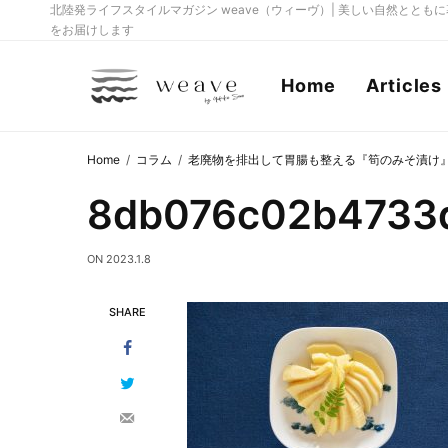
北陸発ライフスタイルマガジン weave（ウィーヴ）| 美しい自然とと
をお届けします
Home
Articles
Home
コラム
老廃物を排出して胃腸も整える『筍のみそ漬け
8db076c02b4733d
ON
2023.1.8
SHARE