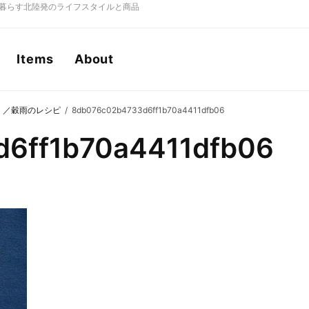
もに暮らす北陸発のライフスタイルと商品
Items
About
』／穀雨のレシピ
8db076c02b4733d6ff1b70a4411dfb06
6ff1b70a4411dfb06