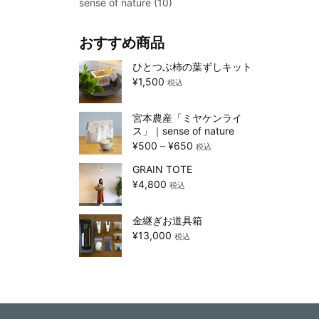
sense of nature
(10)
おすすめ商品
ひとつぶ柿の葉ずしキット
¥
1,500
税込
宮本農産「ミヤケンライ
ス」｜sense of nature
¥
500
–
¥
650
税込
GRAIN TOTE
¥
4,800
税込
金継ぎお道具箱
¥
13,000
税込