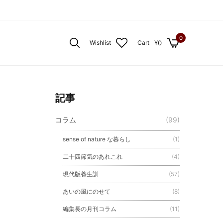
0
¥
0
Wishlist
Cart
記事
コラム
(99)
sense of nature な暮らし
(1)
二十四節気のあれこれ
(4)
現代版養生訓
(57)
あいの風にのせて
(8)
編集長の月刊コラム
(11)