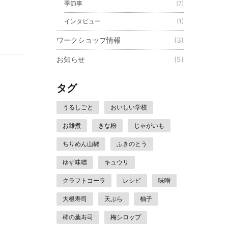
季節事
(7)
インタビュー
(1)
ワークショップ情報
(3)
お知らせ
(5)
タグ
うるしごと
おいしい学校
お雑煮
きな粉
じゃがいも
ちりめん山椒
ふきのとう
ゆず味噌
キュウリ
クラフトコーラ
レシピ
味噌
大根寿司
天ぷら
柚子
柿の葉寿司
梅シロップ