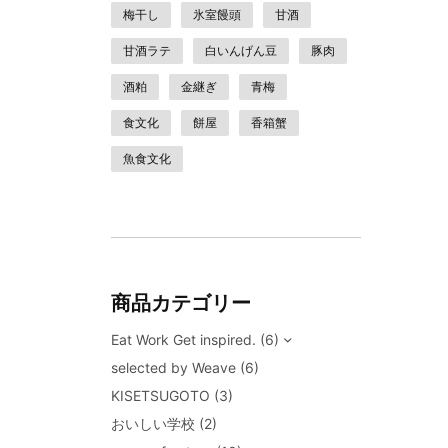
梅干し
氷室饅頭
甘酒
甘酒ラテ
白いんげん豆
豚肉
酒粕
金継ぎ
青梅
食文化
餅屋
香箱蟹
魚食文化
商品カテゴリー
Eat Work Get inspired.
(6)
selected by Weave
(6)
KISETSUGOTO
(3)
おいしい学校
(2)