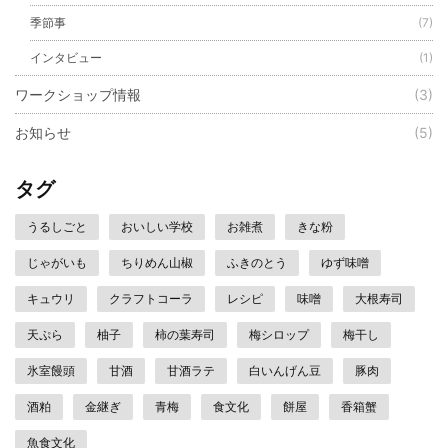
季節事
(7)
インタビュー
(1)
ワークショップ情報
(3)
お知らせ
(5)
タグ
うるしごと
おいしい学校
お雑煮
きな粉
じゃがいも
ちりめん山椒
ふきのとう
ゆず味噌
キュウリ
クラフトコーラ
レシピ
味噌
大根寿司
天ぷら
柚子
柿の葉寿司
梅シロップ
梅干し
氷室饅頭
甘酒
甘酒ラテ
白いんげん豆
豚肉
酒粕
金継ぎ
青梅
食文化
餅屋
香箱蟹
魚食文化