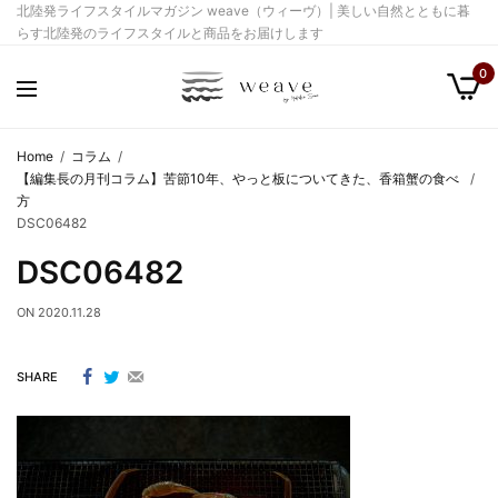
北陸発ライフスタイルマガジン weave（ウィーヴ）| 美しい自然とともに暮
らす北陸発のライフスタイルと商品をお届けします
0
Home
コラム
【編集長の月刊コラム】苦節10年、やっと板についてきた、香箱蟹の食べ
方
DSC06482
DSC06482
ON
2020.11.28
SHARE