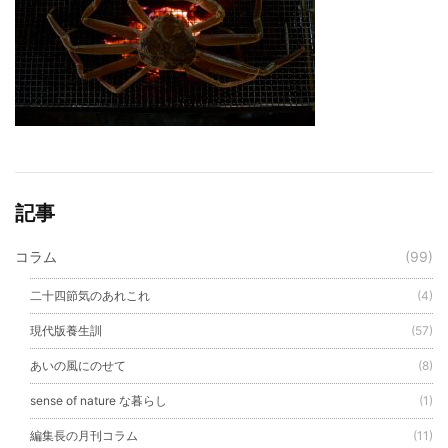
記事
コラム
(99)
二十四節気のあれこれ
(4)
現代版養生訓
(57)
あいの風にのせて
(8)
sense of nature な暮らし
(1)
編集長の月刊コラム
(11)