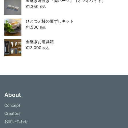
金継ぎ箸置き『陶パーツ』（オフホワイト）
¥
1,350
税込
ひとつぶ柿の葉ずしキット
¥
1,500
税込
金継ぎお道具箱
¥
13,000
税込
About
Concept
Creators
お問い合わせ