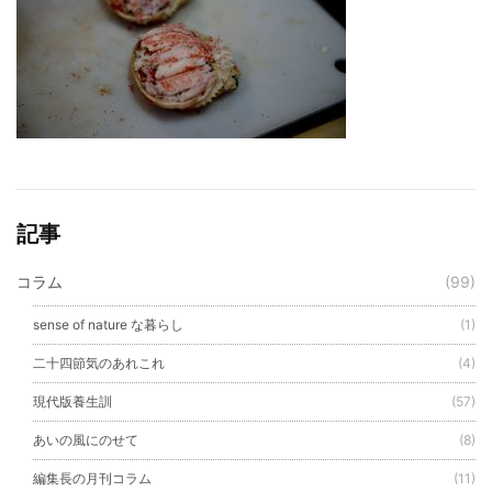
記事
コラム
(99)
sense of nature な暮らし
(1)
二十四節気のあれこれ
(4)
現代版養生訓
(57)
あいの風にのせて
(8)
編集長の月刊コラム
(11)