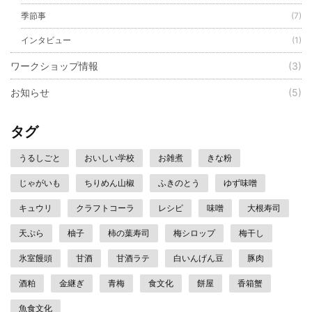
季節事
(7)
インタビュー
(1)
ワークショップ情報
(3)
お知らせ
(5)
タグ
うるしごと
おいしい学校
お雑煮
きな粉
じゃがいも
ちりめん山椒
ふきのとう
ゆず味噌
キュウリ
クラフトコーラ
レシピ
味噌
大根寿司
天ぷら
柚子
柿の葉寿司
梅シロップ
梅干し
氷室饅頭
甘酒
甘酒ラテ
白いんげん豆
豚肉
酒粕
金継ぎ
青梅
食文化
餅屋
香箱蟹
魚食文化