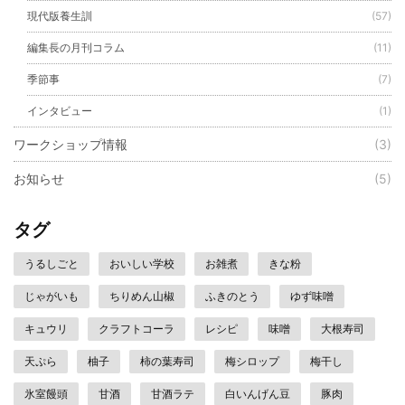
現代版養生訓
(57)
編集長の月刊コラム
(11)
季節事
(7)
インタビュー
(1)
ワークショップ情報
(3)
お知らせ
(5)
タグ
うるしごと
おいしい学校
お雑煮
きな粉
じゃがいも
ちりめん山椒
ふきのとう
ゆず味噌
キュウリ
クラフトコーラ
レシピ
味噌
大根寿司
天ぷら
柚子
柿の葉寿司
梅シロップ
梅干し
氷室饅頭
甘酒
甘酒ラテ
白いんげん豆
豚肉