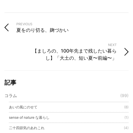
PREVIOUS
夏をのり切る、麹づかい
NEXT
【ましろの、100年先まで残したい暮ら
し】「大土の、短い夏〜前編〜」
記事
コラム
(99)
あいの風にのせて
(8)
sense of nature な暮らし
(1)
二十四節気のあれこれ
(4)