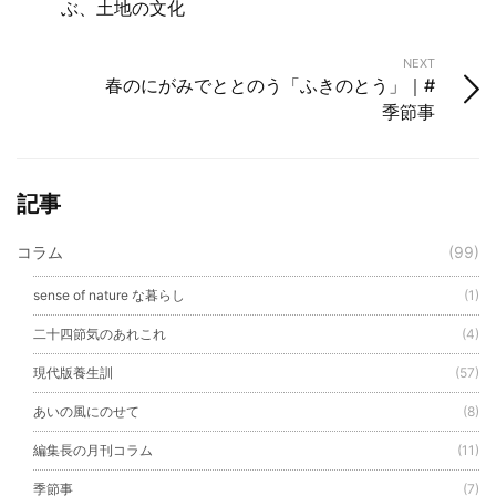
ぶ、土地の文化
NEXT
春のにがみでととのう「ふきのとう」｜#
季節事
記事
コラム
(99)
sense of nature な暮らし
(1)
二十四節気のあれこれ
(4)
現代版養生訓
(57)
あいの風にのせて
(8)
編集長の月刊コラム
(11)
季節事
(7)