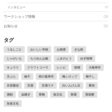
インタビュー
(1)
ワークショップ情報
(3)
お知らせ
(5)
タグ
うるしごと
おいしい学校
お雑煮
きな粉
じゃがいも
ちりめん山椒
ふきのとう
ゆず味噌
キュウリ
クラフトコーラ
レシピ
味噌
大根寿司
天ぷら
柚子
柿の葉寿司
梅シロップ
梅干し
氷室饅頭
甘酒
甘酒ラテ
白いんげん豆
豚肉
酒粕
金継ぎ
青梅
食文化
餅屋
香箱蟹
魚食文化