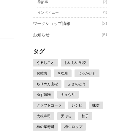
季節事
(7)
インタビュー
(1)
ワークショップ情報
(3)
お知らせ
(5)
タグ
うるしごと
おいしい学校
お雑煮
きな粉
じゃがいも
ちりめん山椒
ふきのとう
ゆず味噌
キュウリ
クラフトコーラ
レシピ
味噌
大根寿司
天ぷら
柚子
柿の葉寿司
梅シロップ