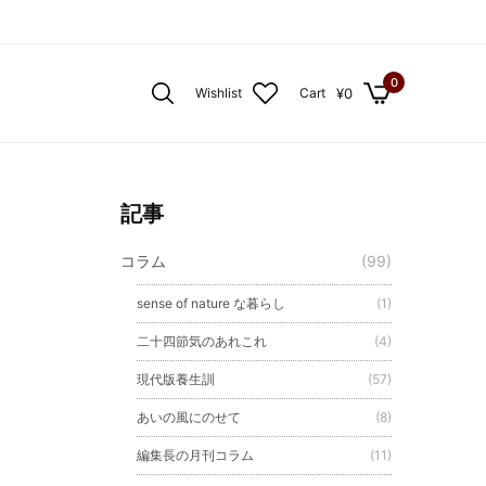
0
¥
0
Wishlist
Cart
記事
コラム
(99)
sense of nature な暮らし
(1)
二十四節気のあれこれ
(4)
現代版養生訓
(57)
あいの風にのせて
(8)
編集長の月刊コラム
(11)