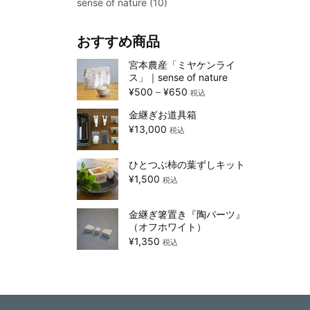
sense of nature
(10)
おすすめ商品
宮本農産「ミヤケンライ
ス」｜sense of nature
¥
500
–
¥
650
税込
金継ぎお道具箱
¥
13,000
税込
ひとつぶ柿の葉ずしキット
¥
1,500
税込
金継ぎ箸置き『陶パーツ』
（オフホワイト）
¥
1,350
税込