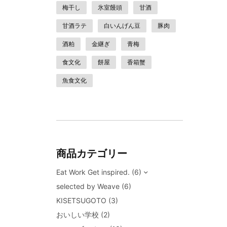
梅干し
氷室饅頭
甘酒
甘酒ラテ
白いんげん豆
豚肉
酒粕
金継ぎ
青梅
食文化
餅屋
香箱蟹
魚食文化
商品カテゴリー
Eat Work Get inspired.
(6)
selected by Weave
(6)
KISETSUGOTO
(3)
おいしい学校
(2)