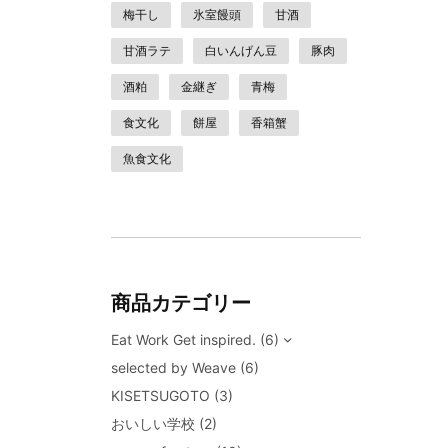
梅干し
氷室饅頭
甘酒
甘酒ラテ
白いんげん豆
豚肉
酒粕
金継ぎ
青梅
食文化
餅屋
香箱蟹
魚食文化
商品カテゴリー
Eat Work Get inspired.
(6)
selected by Weave
(6)
KISETSUGOTO
(3)
おいしい学校
(2)