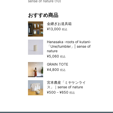
sense of nature
(10)
おすすめ商品
金継ぎお道具箱
¥
13,000
税込
Hanasaka -roots of kutani-
「Une/tumbler」| sense of
nature
¥
5,060
税込
GRAIN TOTE
¥
4,800
税込
宮本農産「ミヤケンライ
ス」｜sense of nature
¥
500
–
¥
650
税込