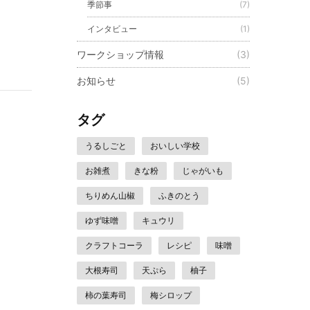
季節事
(7)
インタビュー
(1)
ワークショップ情報
(3)
お知らせ
(5)
タグ
うるしごと
おいしい学校
お雑煮
きな粉
じゃがいも
ちりめん山椒
ふきのとう
ゆず味噌
キュウリ
クラフトコーラ
レシピ
味噌
大根寿司
天ぷら
柚子
柿の葉寿司
梅シロップ