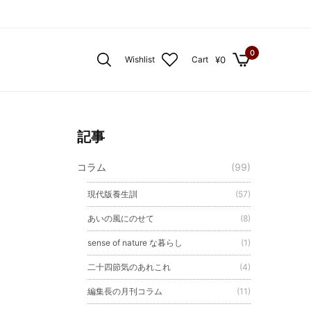
0
¥
0
Wishlist
Cart
記事
コラム
(99)
現代版養生訓
(57)
あいの風にのせて
(8)
sense of nature な暮らし
(1)
二十四節気のあれこれ
(4)
編集長の月刊コラム
(11)