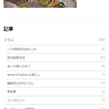
記事
コラム
(99)
二十四節気のあれこれ
(4)
現代版養生訓
(57)
あいの風にのせて
(8)
sense of nature な暮らし
(1)
編集長の月刊コラム
(11)
季節事
(7)
インタビュー
(1)