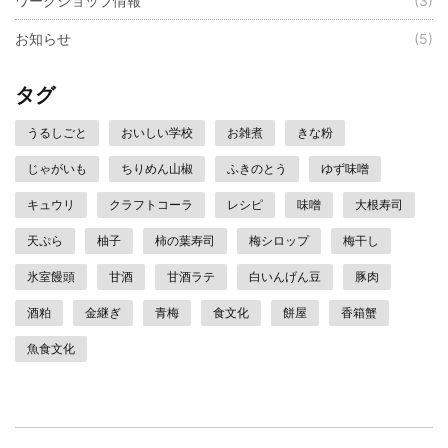
ワークショップ情報
(3)
お知らせ
(5)
タグ
うるしごと
おいしい学校
お雑煮
きな粉
じゃがいも
ちりめん山椒
ふきのとう
ゆず味噌
キュウリ
クラフトコーラ
レシピ
味噌
大根寿司
天ぷら
柚子
柿の葉寿司
梅シロップ
梅干し
氷室饅頭
甘酒
甘酒ラテ
白いんげん豆
豚肉
酒粕
金継ぎ
青梅
食文化
餅屋
香箱蟹
魚食文化