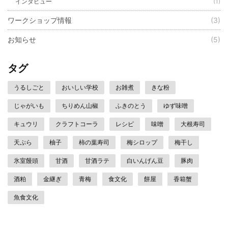
インタビュー
(1)
ワークショップ情報
(3)
お知らせ
(5)
タグ
うるしごと
おいしい学校
お雑煮
きな粉
じゃがいも
ちりめん山椒
ふきのとう
ゆず味噌
キュウリ
クラフトコーラ
レシピ
味噌
大根寿司
天ぷら
柚子
柿の葉寿司
梅シロップ
梅干し
氷室饅頭
甘酒
甘酒ラテ
白いんげん豆
豚肉
酒粕
金継ぎ
青梅
食文化
餅屋
香箱蟹
魚食文化