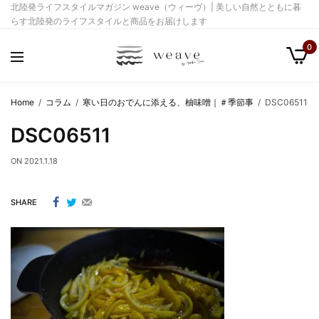
北陸発ライフスタイルマガジン weave（ウィーヴ）| 美しい自然とともに暮
らす北陸発のライフスタイルと商品をお届けします
0
Home
コラム
寒い日のおでんに添える、柚味噌｜＃季節事
DSC06511
DSC06511
ON
2021.1.18
SHARE