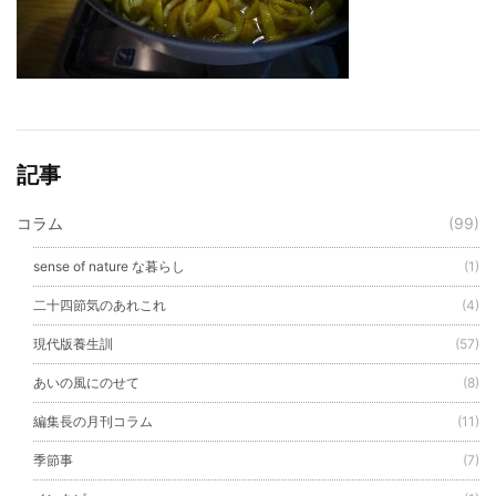
記事
コラム
(99)
sense of nature な暮らし
(1)
二十四節気のあれこれ
(4)
現代版養生訓
(57)
あいの風にのせて
(8)
編集長の月刊コラム
(11)
季節事
(7)