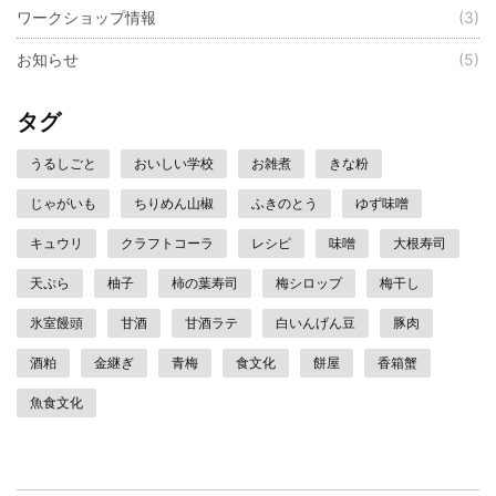
ワークショップ情報
(3)
お知らせ
(5)
タグ
うるしごと
おいしい学校
お雑煮
きな粉
じゃがいも
ちりめん山椒
ふきのとう
ゆず味噌
キュウリ
クラフトコーラ
レシピ
味噌
大根寿司
天ぷら
柚子
柿の葉寿司
梅シロップ
梅干し
氷室饅頭
甘酒
甘酒ラテ
白いんげん豆
豚肉
酒粕
金継ぎ
青梅
食文化
餅屋
香箱蟹
魚食文化