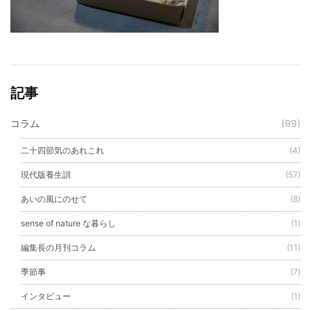
記事
コラム
(99)
二十四節気のあれこれ
(4)
現代版養生訓
(57)
あいの風にのせて
(8)
sense of nature な暮らし
(1)
編集長の月刊コラム
(11)
季節事
(7)
インタビュー
(1)