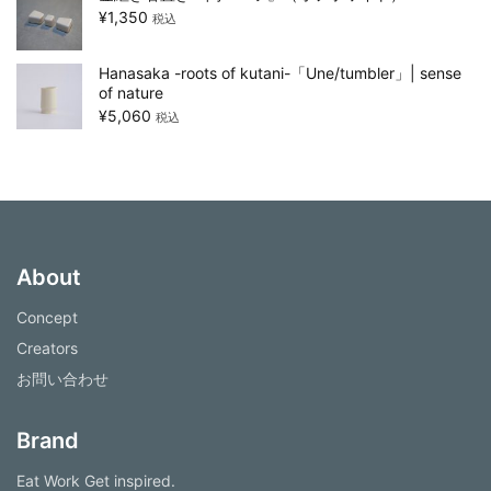
¥
1,350
税込
Hanasaka -roots of kutani-「Une/tumbler」| sense
of nature
¥
5,060
税込
About
Concept
Creators
お問い合わせ
Brand
Eat Work Get inspired.