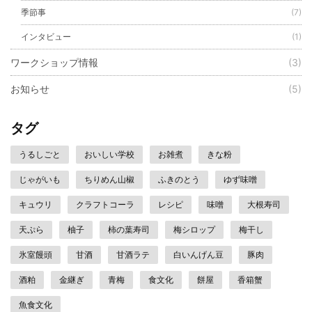
季節事
(7)
インタビュー
(1)
ワークショップ情報
(3)
お知らせ
(5)
タグ
うるしごと
おいしい学校
お雑煮
きな粉
じゃがいも
ちりめん山椒
ふきのとう
ゆず味噌
キュウリ
クラフトコーラ
レシピ
味噌
大根寿司
天ぷら
柚子
柿の葉寿司
梅シロップ
梅干し
氷室饅頭
甘酒
甘酒ラテ
白いんげん豆
豚肉
酒粕
金継ぎ
青梅
食文化
餅屋
香箱蟹
魚食文化