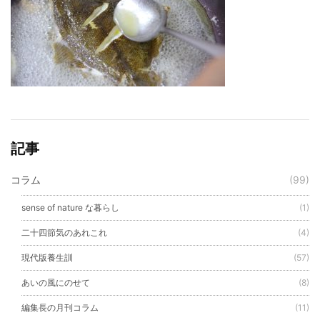
記事
コラム
(99)
sense of nature な暮らし
(1)
二十四節気のあれこれ
(4)
現代版養生訓
(57)
あいの風にのせて
(8)
編集長の月刊コラム
(11)