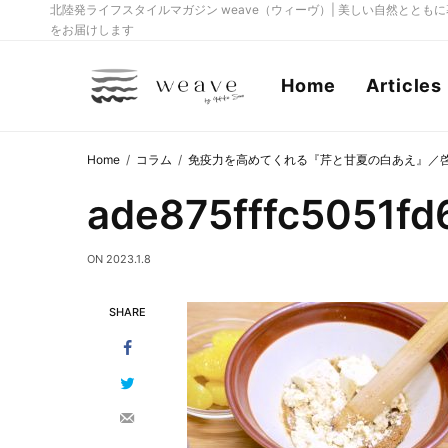
北陸発ライフスタイルマガジン weave（ウィーヴ）| 美しい自然とと
をお届けします
Home
Articles
Home
コラム
免疫力を高めてくれる『芹と甘夏の白あえ』／
ade875fffc5051f
ON
2023.1.8
SHARE