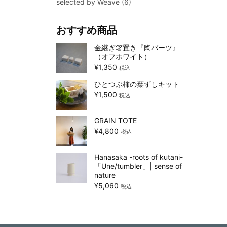
selected by Weave
(6)
おすすめ商品
金継ぎ箸置き『陶パーツ』
（オフホワイト）
¥
1,350
税込
ひとつぶ柿の葉ずしキット
¥
1,500
税込
GRAIN TOTE
¥
4,800
税込
Hanasaka -roots of kutani-
「Une/tumbler」| sense of
nature
¥
5,060
税込