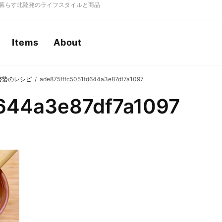
もに暮らす北陸発のライフスタイルと商品
Items
About
啓蟄のレシピ
ade875fffc5051fd644a3e87df7a1097
d644a3e87df7a1097