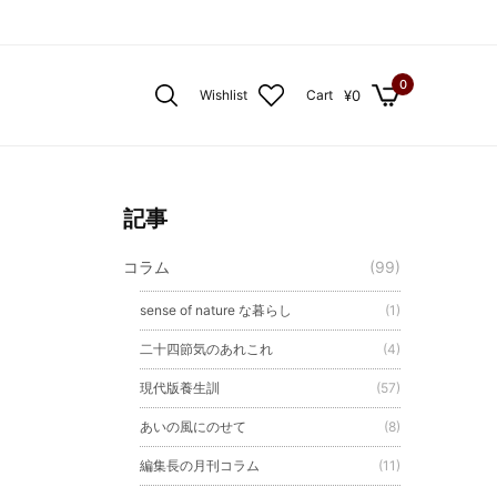
0
¥
0
Wishlist
Cart
記事
コラム
(99)
sense of nature な暮らし
(1)
二十四節気のあれこれ
(4)
現代版養生訓
(57)
あいの風にのせて
(8)
編集長の月刊コラム
(11)