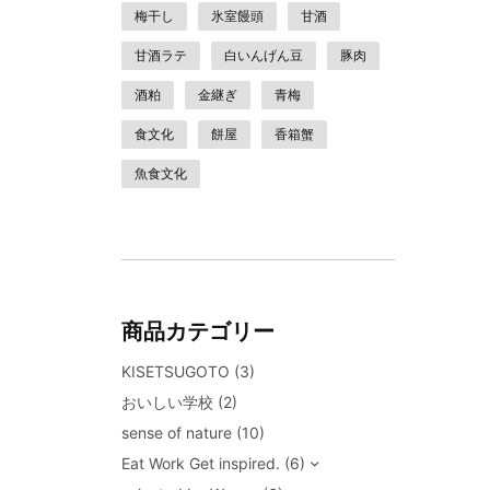
梅干し
氷室饅頭
甘酒
甘酒ラテ
白いんげん豆
豚肉
酒粕
金継ぎ
青梅
食文化
餅屋
香箱蟹
魚食文化
商品カテゴリー
KISETSUGOTO
(3)
おいしい学校
(2)
sense of nature
(10)
Eat Work Get inspired.
(6)