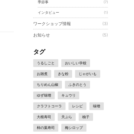
季節事
(7)
インタビュー
(1)
ワークショップ情報
(3)
お知らせ
(5)
タグ
うるしごと
おいしい学校
お雑煮
きな粉
じゃがいも
ちりめん山椒
ふきのとう
ゆず味噌
キュウリ
クラフトコーラ
レシピ
味噌
大根寿司
天ぷら
柚子
柿の葉寿司
梅シロップ