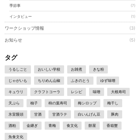
季節事
(7)
インタビュー
(1)
ワークショップ情報
(3)
お知らせ
(5)
タグ
うるしごと
おいしい学校
お雑煮
きな粉
じゃがいも
ちりめん山椒
ふきのとう
ゆず味噌
キュウリ
クラフトコーラ
レシピ
味噌
大根寿司
天ぷら
柚子
柿の葉寿司
梅シロップ
梅干し
氷室饅頭
甘酒
甘酒ラテ
白いんげん豆
豚肉
酒粕
金継ぎ
青梅
食文化
餅屋
香箱蟹
魚食文化