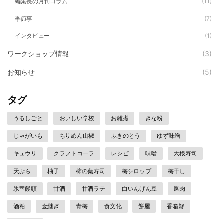
編集長の月刊コラム
(11)
季節事
(7)
インタビュー
(1)
ワークショップ情報
(3)
お知らせ
(5)
タグ
うるしごと
おいしい学校
お雑煮
きな粉
じゃがいも
ちりめん山椒
ふきのとう
ゆず味噌
キュウリ
クラフトコーラ
レシピ
味噌
大根寿司
天ぷら
柚子
柿の葉寿司
梅シロップ
梅干し
氷室饅頭
甘酒
甘酒ラテ
白いんげん豆
豚肉
酒粕
金継ぎ
青梅
食文化
餅屋
香箱蟹