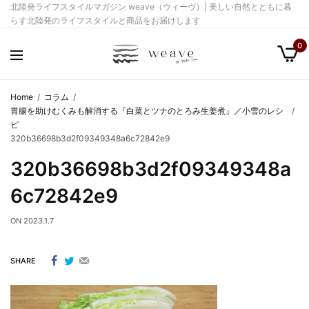
北陸発ライフスタイルマガジン weave（ウィーヴ）| 美しい自然とともに暮
らす北陸発のライフスタイルと商品をお届けします
0
Home
コラム
胃腸を助けむくみも解消する『白菜とツナのとろみ生姜煮』／小雪のレシ
ピ
320b36698b3d2f09349348a6c72842e9
320b36698b3d2f09349348a
6c72842e9
ON
2023.1.7
SHARE