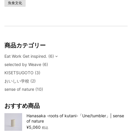
魚食文化
商品カテゴリー
Eat Work Get inspired.
(6)
selected by Weave
(6)
KISETSUGOTO
(3)
おいしい学校
(2)
sense of nature
(10)
おすすめ商品
Hanasaka -roots of kutani-「Une/tumbler」| sense
of nature
¥
5,060
税込