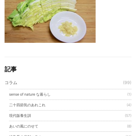
記事
コラム
(99)
sense of nature な暮らし
(1)
二十四節気のあれこれ
(4)
現代版養生訓
(57)
あいの風にのせて
(8)