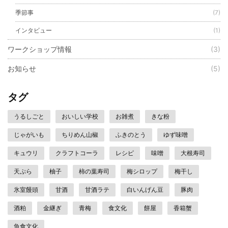
季節事
(7)
インタビュー
(1)
ワークショップ情報
(3)
お知らせ
(5)
タグ
うるしごと
おいしい学校
お雑煮
きな粉
じゃがいも
ちりめん山椒
ふきのとう
ゆず味噌
キュウリ
クラフトコーラ
レシピ
味噌
大根寿司
天ぷら
柚子
柿の葉寿司
梅シロップ
梅干し
氷室饅頭
甘酒
甘酒ラテ
白いんげん豆
豚肉
酒粕
金継ぎ
青梅
食文化
餅屋
香箱蟹
魚食文化