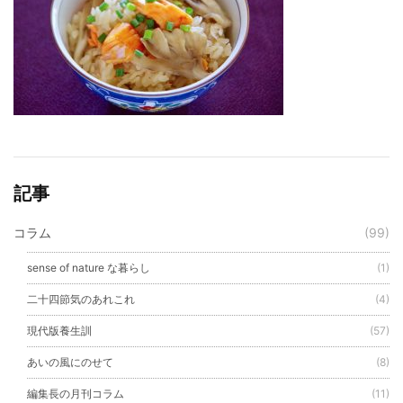
記事
コラム
(99)
sense of nature な暮らし
(1)
二十四節気のあれこれ
(4)
現代版養生訓
(57)
あいの風にのせて
(8)
編集長の月刊コラム
(11)