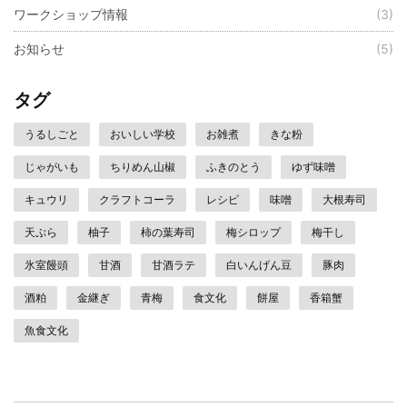
ワークショップ情報
(3)
お知らせ
(5)
タグ
うるしごと
おいしい学校
お雑煮
きな粉
じゃがいも
ちりめん山椒
ふきのとう
ゆず味噌
キュウリ
クラフトコーラ
レシピ
味噌
大根寿司
天ぷら
柚子
柿の葉寿司
梅シロップ
梅干し
氷室饅頭
甘酒
甘酒ラテ
白いんげん豆
豚肉
酒粕
金継ぎ
青梅
食文化
餅屋
香箱蟹
魚食文化